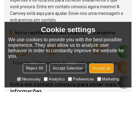
expertise e os recursos para fornecer exatamente o que
você procura. Entre em contato conosco agora mesmo! A
Camvey está aqui para ajudar. Envie-nos uma mensagem e
entraremos em contato.
Cookie settings
Inicie rapidamente seu sistema de transporte
We use cookies to provide you with the best possible
experience. They also allow us to analyze user
behavior in order to constantly improve the website for
you.
Soluções
Personalização
Solicite desenhos ou
Reject All
Accept Selection
Accept all
amostras agora
Necessary
Analytics
Preferences
Marketing
Entre em contato conosco para obter mais
informações
Em que está interessado?
Indústria/Aplicação