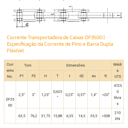
Corrente Transportadora de Caixas DF3500 |
Especificação da Corrente de Pino e Barra Dupla
Flexível:
Corr
Médi
Tom
Dimensões
ente
a
P1
P2
H
T
t
d2
eu
R
No.
UTS
4725
0,625
0
2,5''
3"
1,25"
0,25"
0,57"
1,4"
<20''
"
libra
DF35
s
00
210
63,5
76,2
31,75
15,88
6,35
14,5
35,5
<508
KN