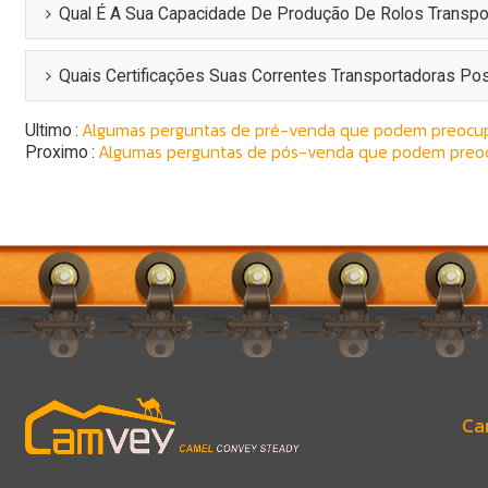
Qual É A Sua Capacidade De Produção De Rolos Transp
Quais Certificações Suas Correntes Transportadoras P
Algumas perguntas de pré-venda que podem preocu
Ultimo
Algumas perguntas de pós-venda que podem preo
Proximo
Ca