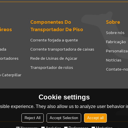
Componentes Do
Sobre
éreos
Transportador De Piso
Sobre nós
Corrente forjada a quente
Fabricação
hada
Corrente transportadora de caixas
Personaliz
ortadores
Rede de Usinas de Açúcar
Notícias
Transportador de rolos
Contate-n
 Caterpillar
Cookie settings
ible experience. They also allow us to analyze user behavior in
Reject All
Accept Selection
Accept all