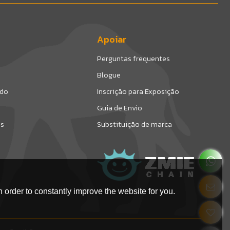
Apoiar
Perguntas frequentes
Blogue
ado
Inscrição para Exposição
Guia de Envio
os
Substituição de marca
 order to constantly improve the website for you.