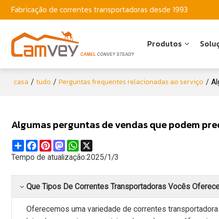
Fabricação de correntes transportadoras desde 1993
Produtos
Solu
casa
tudo
Perguntas frequentes relacionadas ao serviço
/
/
/
A
Algumas perguntas de vendas que podem pre
Share
Facebook
Pinterest
Mastodon
WhatsApp
X
Tempo de atualização:
2025/1/3
Que Tipos De Correntes Transportadoras Vocês Ofere
Oferecemos uma variedade de correntes transportadoras, 