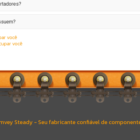
ortadores?
ossuem?
par você
cupar você
mvey Steady - Seu fabricante confiável de component